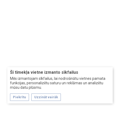
Šī tīmekļa vietne izmanto sīkfailus
Mēs izmantojam sīkfailus, lai nodrošinātu vietnes pamata
funkcijas, personalizētu saturu un reklāmas un analizētu
mūsu datu plūsmu.
Piekrītu
Uzzināt vairāk