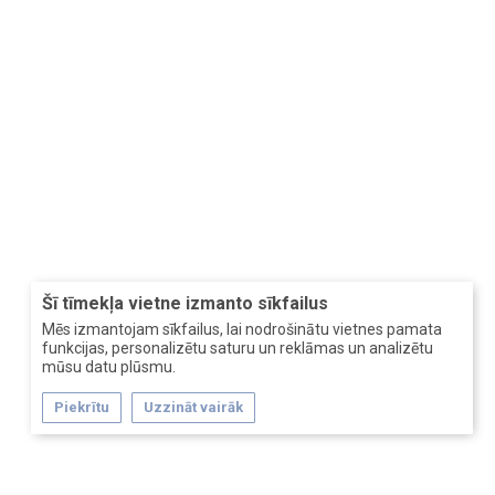
Šī tīmekļa vietne izmanto sīkfailus
Mēs izmantojam sīkfailus, lai nodrošinātu vietnes pamata
funkcijas, personalizētu saturu un reklāmas un analizētu
mūsu datu plūsmu.
Piekrītu
Uzzināt vairāk