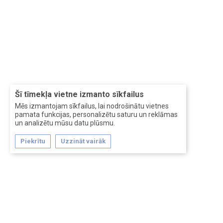
Šī tīmekļa vietne izmanto sīkfailus
Mēs izmantojam sīkfailus, lai nodrošinātu vietnes
pamata funkcijas, personalizētu saturu un reklāmas
un analizētu mūsu datu plūsmu.
Piekrītu
Uzzināt vairāk