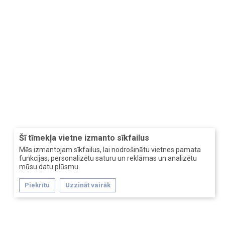
Šī tīmekļa vietne izmanto sīkfailus
Mēs izmantojam sīkfailus, lai nodrošinātu vietnes pamata
funkcijas, personalizētu saturu un reklāmas un analizētu
mūsu datu plūsmu.
Piekrītu
Uzzināt vairāk