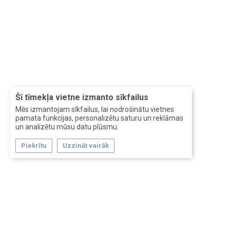
Šī tīmekļa vietne izmanto sīkfailus
Mēs izmantojam sīkfailus, lai nodrošinātu vietnes
pamata funkcijas, personalizētu saturu un reklāmas
un analizētu mūsu datu plūsmu.
Piekrītu
Uzzināt vairāk