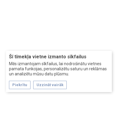
Šī tīmekļa vietne izmanto sīkfailus
Mēs izmantojam sīkfailus, lai nodrošinātu vietnes
pamata funkcijas, personalizētu saturu un reklāmas
un analizētu mūsu datu plūsmu.
Piekrītu
Uzzināt vairāk