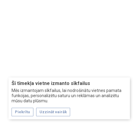
Šī tīmekļa vietne izmanto sīkfailus
Mēs izmantojam sīkfailus, lai nodrošinātu vietnes pamata
funkcijas, personalizētu saturu un reklāmas un analizētu
mūsu datu plūsmu.
Piekrītu
Uzzināt vairāk