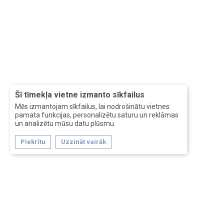
Šī tīmekļa vietne izmanto sīkfailus
Mēs izmantojam sīkfailus, lai nodrošinātu vietnes
pamata funkcijas, personalizētu saturu un reklāmas
un analizētu mūsu datu plūsmu.
Piekrītu
Uzzināt vairāk