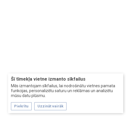
Šī tīmekļa vietne izmanto sīkfailus
Mēs izmantojam sīkfailus, lai nodrošinātu vietnes pamata
funkcijas, personalizētu saturu un reklāmas un analizētu
mūsu datu plūsmu.
Piekrītu
Uzzināt vairāk