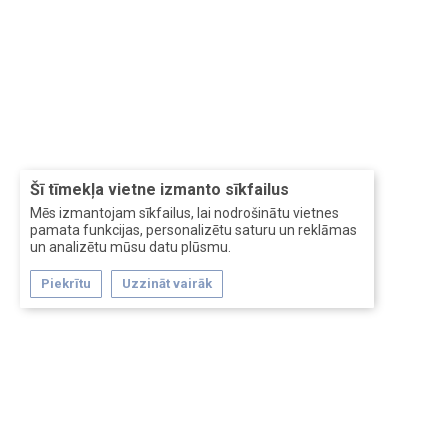
Šī tīmekļa vietne izmanto sīkfailus
Mēs izmantojam sīkfailus, lai nodrošinātu vietnes
pamata funkcijas, personalizētu saturu un reklāmas
un analizētu mūsu datu plūsmu.
Piekrītu
Uzzināt vairāk