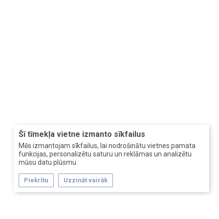
Šī tīmekļa vietne izmanto sīkfailus
Mēs izmantojam sīkfailus, lai nodrošinātu vietnes pamata
funkcijas, personalizētu saturu un reklāmas un analizētu
mūsu datu plūsmu.
Piekrītu
Uzzināt vairāk