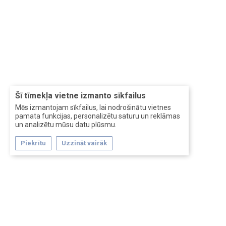
Šī tīmekļa vietne izmanto sīkfailus
Mēs izmantojam sīkfailus, lai nodrošinātu vietnes
pamata funkcijas, personalizētu saturu un reklāmas
un analizētu mūsu datu plūsmu.
Piekrītu
Uzzināt vairāk