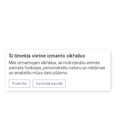
Šī tīmekļa vietne izmanto sīkfailus
Mēs izmantojam sīkfailus, lai nodrošinātu vietnes
pamata funkcijas, personalizētu saturu un reklāmas
un analizētu mūsu datu plūsmu.
Piekrītu
Uzzināt vairāk