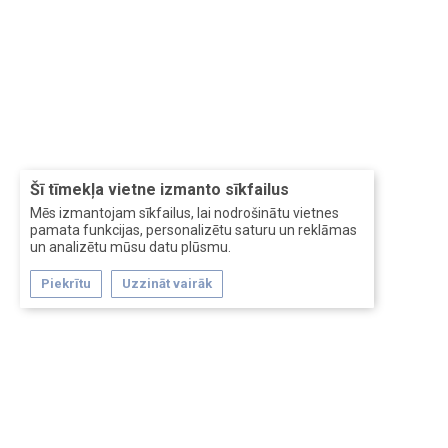
Šī tīmekļa vietne izmanto sīkfailus
Mēs izmantojam sīkfailus, lai nodrošinātu vietnes
pamata funkcijas, personalizētu saturu un reklāmas
un analizētu mūsu datu plūsmu.
Piekrītu
Uzzināt vairāk