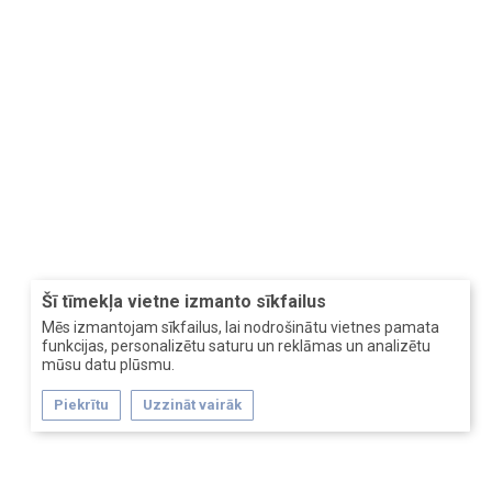
Šī tīmekļa vietne izmanto sīkfailus
Mēs izmantojam sīkfailus, lai nodrošinātu vietnes pamata
funkcijas, personalizētu saturu un reklāmas un analizētu
mūsu datu plūsmu.
Piekrītu
Uzzināt vairāk