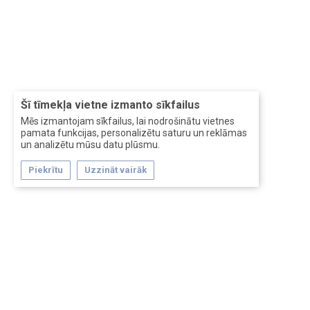
Šī tīmekļa vietne izmanto sīkfailus
Mēs izmantojam sīkfailus, lai nodrošinātu vietnes
pamata funkcijas, personalizētu saturu un reklāmas
un analizētu mūsu datu plūsmu.
Piekrītu
Uzzināt vairāk