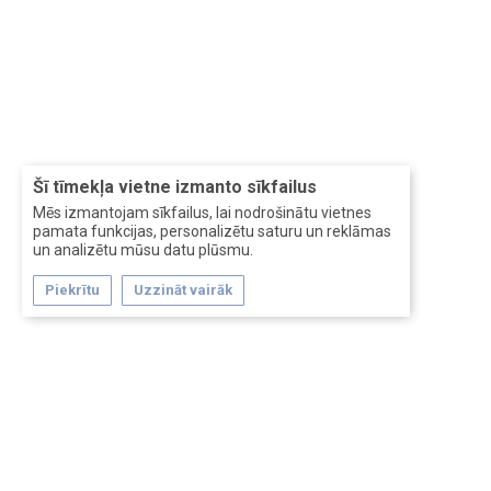
Šī tīmekļa vietne izmanto sīkfailus
Mēs izmantojam sīkfailus, lai nodrošinātu vietnes
pamata funkcijas, personalizētu saturu un reklāmas
un analizētu mūsu datu plūsmu.
Piekrītu
Uzzināt vairāk