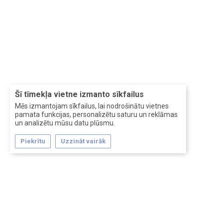
Šī tīmekļa vietne izmanto sīkfailus
Mēs izmantojam sīkfailus, lai nodrošinātu vietnes
pamata funkcijas, personalizētu saturu un reklāmas
un analizētu mūsu datu plūsmu.
Piekrītu
Uzzināt vairāk