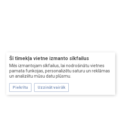
Šī tīmekļa vietne izmanto sīkfailus
Mēs izmantojam sīkfailus, lai nodrošinātu vietnes
pamata funkcijas, personalizētu saturu un reklāmas
un analizētu mūsu datu plūsmu.
Piekrītu
Uzzināt vairāk