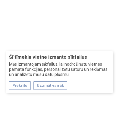
Šī tīmekļa vietne izmanto sīkfailus
Mēs izmantojam sīkfailus, lai nodrošinātu vietnes
pamata funkcijas, personalizētu saturu un reklāmas
un analizētu mūsu datu plūsmu.
Piekrītu
Uzzināt vairāk