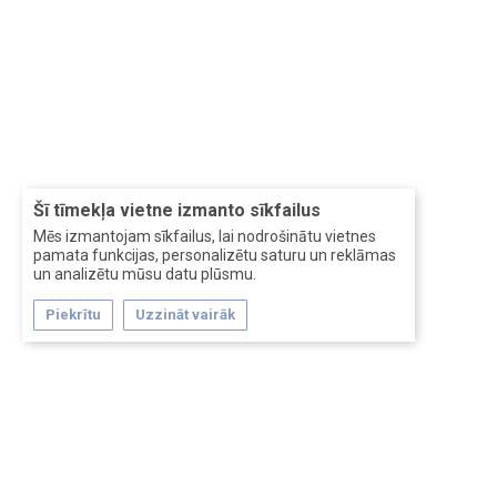
Šī tīmekļa vietne izmanto sīkfailus
Mēs izmantojam sīkfailus, lai nodrošinātu vietnes
pamata funkcijas, personalizētu saturu un reklāmas
un analizētu mūsu datu plūsmu.
Piekrītu
Uzzināt vairāk