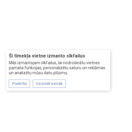
Šī tīmekļa vietne izmanto sīkfailus
Mēs izmantojam sīkfailus, lai nodrošinātu vietnes
pamata funkcijas, personalizētu saturu un reklāmas
un analizētu mūsu datu plūsmu.
Piekrītu
Uzzināt vairāk