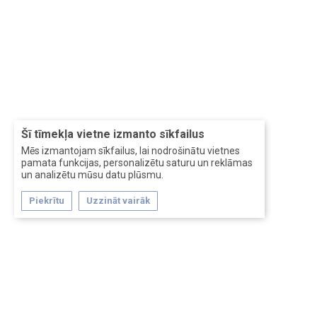
Šī tīmekļa vietne izmanto sīkfailus
Mēs izmantojam sīkfailus, lai nodrošinātu vietnes
pamata funkcijas, personalizētu saturu un reklāmas
un analizētu mūsu datu plūsmu.
Piekrītu
Uzzināt vairāk