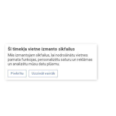
Šī tīmekļa vietne izmanto sīkfailus
Mēs izmantojam sīkfailus, lai nodrošinātu vietnes
pamata funkcijas, personalizētu saturu un reklāmas
un analizētu mūsu datu plūsmu.
Piekrītu
Uzzināt vairāk