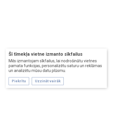
Šī tīmekļa vietne izmanto sīkfailus
Mēs izmantojam sīkfailus, lai nodrošinātu vietnes
pamata funkcijas, personalizētu saturu un reklāmas
un analizētu mūsu datu plūsmu.
Piekrītu
Uzzināt vairāk