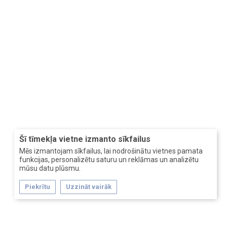
Šī tīmekļa vietne izmanto sīkfailus
Mēs izmantojam sīkfailus, lai nodrošinātu vietnes pamata
funkcijas, personalizētu saturu un reklāmas un analizētu
mūsu datu plūsmu.
Piekrītu
Uzzināt vairāk