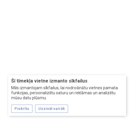
Šī tīmekļa vietne izmanto sīkfailus
Mēs izmantojam sīkfailus, lai nodrošinātu vietnes pamata
funkcijas, personalizētu saturu un reklāmas un analizētu
mūsu datu plūsmu.
Piekrītu
Uzzināt vairāk