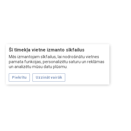
Šī tīmekļa vietne izmanto sīkfailus
Mēs izmantojam sīkfailus, lai nodrošinātu vietnes
pamata funkcijas, personalizētu saturu un reklāmas
un analizētu mūsu datu plūsmu.
Piekrītu
Uzzināt vairāk