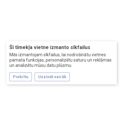
Šī tīmekļa vietne izmanto sīkfailus
Mēs izmantojam sīkfailus, lai nodrošinātu vietnes
pamata funkcijas, personalizētu saturu un reklāmas
un analizētu mūsu datu plūsmu.
Piekrītu
Uzzināt vairāk