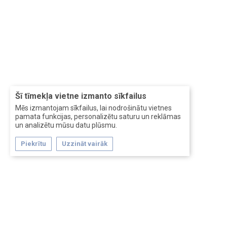
Šī tīmekļa vietne izmanto sīkfailus
Mēs izmantojam sīkfailus, lai nodrošinātu vietnes
pamata funkcijas, personalizētu saturu un reklāmas
un analizētu mūsu datu plūsmu.
Piekrītu
Uzzināt vairāk