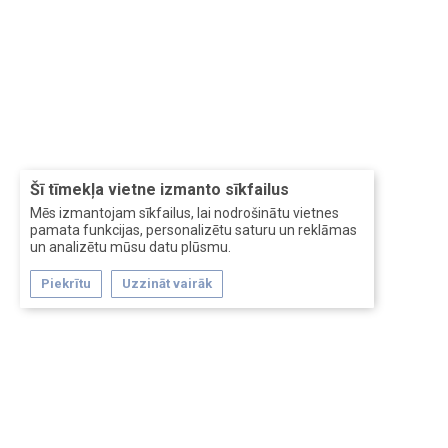
Šī tīmekļa vietne izmanto sīkfailus
Mēs izmantojam sīkfailus, lai nodrošinātu vietnes
pamata funkcijas, personalizētu saturu un reklāmas
un analizētu mūsu datu plūsmu.
Piekrītu
Uzzināt vairāk