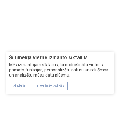
Šī tīmekļa vietne izmanto sīkfailus
Mēs izmantojam sīkfailus, lai nodrošinātu vietnes
pamata funkcijas, personalizētu saturu un reklāmas
un analizētu mūsu datu plūsmu.
Piekrītu
Uzzināt vairāk