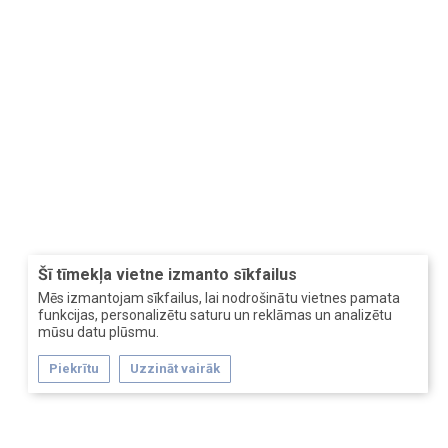
Šī tīmekļa vietne izmanto sīkfailus
Mēs izmantojam sīkfailus, lai nodrošinātu vietnes pamata
funkcijas, personalizētu saturu un reklāmas un analizētu
mūsu datu plūsmu.
Piekrītu
Uzzināt vairāk