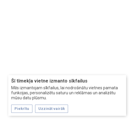
Šī tīmekļa vietne izmanto sīkfailus
Mēs izmantojam sīkfailus, lai nodrošinātu vietnes pamata
funkcijas, personalizētu saturu un reklāmas un analizētu
mūsu datu plūsmu.
Piekrītu
Uzzināt vairāk