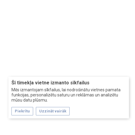
Šī tīmekļa vietne izmanto sīkfailus
Mēs izmantojam sīkfailus, lai nodrošinātu vietnes pamata
funkcijas, personalizētu saturu un reklāmas un analizētu
mūsu datu plūsmu.
Piekrītu
Uzzināt vairāk