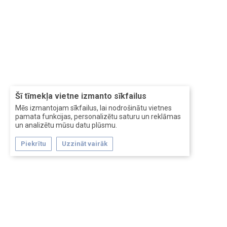
Šī tīmekļa vietne izmanto sīkfailus
Mēs izmantojam sīkfailus, lai nodrošinātu vietnes
pamata funkcijas, personalizētu saturu un reklāmas
un analizētu mūsu datu plūsmu.
Piekrītu
Uzzināt vairāk