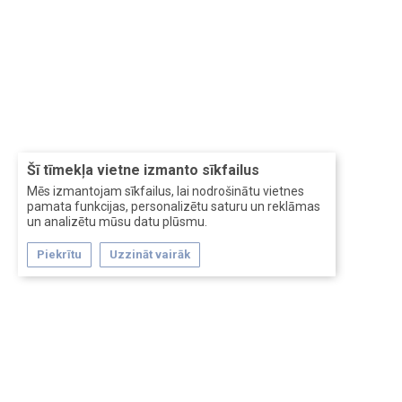
Šī tīmekļa vietne izmanto sīkfailus
Mēs izmantojam sīkfailus, lai nodrošinātu vietnes
pamata funkcijas, personalizētu saturu un reklāmas
un analizētu mūsu datu plūsmu.
Piekrītu
Uzzināt vairāk