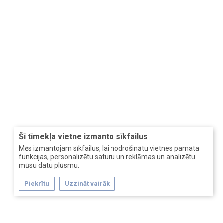
Šī tīmekļa vietne izmanto sīkfailus
Mēs izmantojam sīkfailus, lai nodrošinātu vietnes pamata
funkcijas, personalizētu saturu un reklāmas un analizētu
mūsu datu plūsmu.
Piekrītu
Uzzināt vairāk