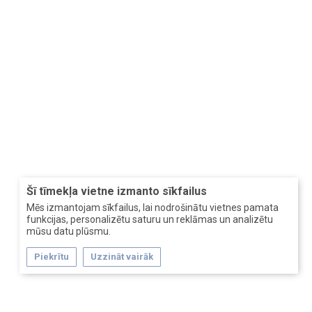
Šī tīmekļa vietne izmanto sīkfailus
Mēs izmantojam sīkfailus, lai nodrošinātu vietnes pamata
funkcijas, personalizētu saturu un reklāmas un analizētu
mūsu datu plūsmu.
Piekrītu
Uzzināt vairāk