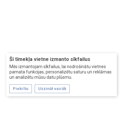
Šī tīmekļa vietne izmanto sīkfailus
Mēs izmantojam sīkfailus, lai nodrošinātu vietnes
pamata funkcijas, personalizētu saturu un reklāmas
un analizētu mūsu datu plūsmu.
Piekrītu
Uzzināt vairāk