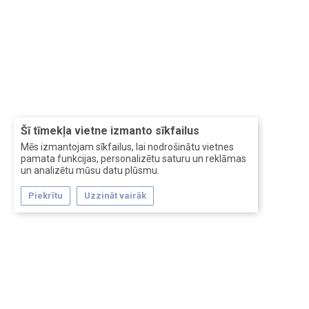
Šī tīmekļa vietne izmanto sīkfailus
Mēs izmantojam sīkfailus, lai nodrošinātu vietnes
pamata funkcijas, personalizētu saturu un reklāmas
un analizētu mūsu datu plūsmu.
Piekrītu
Uzzināt vairāk