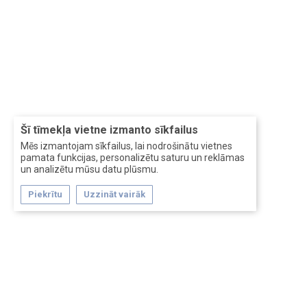
Šī tīmekļa vietne izmanto sīkfailus
Mēs izmantojam sīkfailus, lai nodrošinātu vietnes
pamata funkcijas, personalizētu saturu un reklāmas
un analizētu mūsu datu plūsmu.
Piekrītu
Uzzināt vairāk