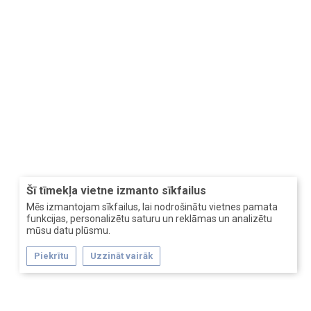
Šī tīmekļa vietne izmanto sīkfailus
Mēs izmantojam sīkfailus, lai nodrošinātu vietnes pamata
funkcijas, personalizētu saturu un reklāmas un analizētu
mūsu datu plūsmu.
Piekrītu
Uzzināt vairāk