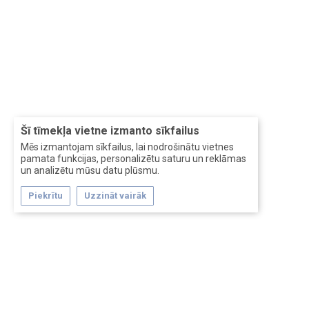
Šī tīmekļa vietne izmanto sīkfailus
Mēs izmantojam sīkfailus, lai nodrošinātu vietnes
pamata funkcijas, personalizētu saturu un reklāmas
un analizētu mūsu datu plūsmu.
Piekrītu
Uzzināt vairāk