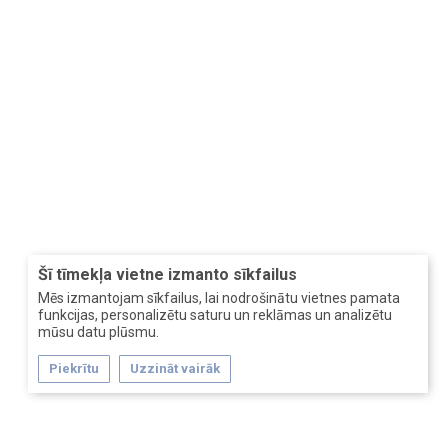
Šī tīmekļa vietne izmanto sīkfailus
Mēs izmantojam sīkfailus, lai nodrošinātu vietnes pamata
funkcijas, personalizētu saturu un reklāmas un analizētu
mūsu datu plūsmu.
Piekrītu
Uzzināt vairāk