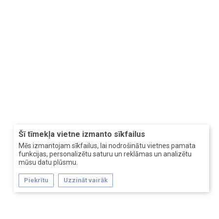
Šī tīmekļa vietne izmanto sīkfailus
Mēs izmantojam sīkfailus, lai nodrošinātu vietnes pamata
funkcijas, personalizētu saturu un reklāmas un analizētu
mūsu datu plūsmu.
Piekrītu
Uzzināt vairāk