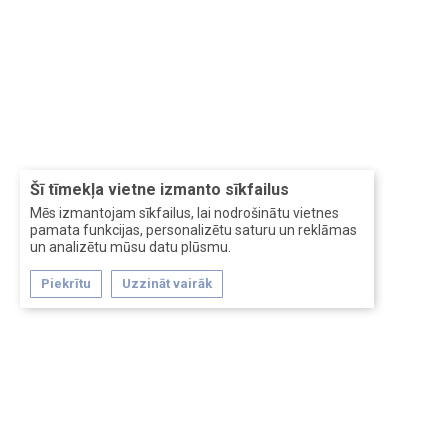
Šī tīmekļa vietne izmanto sīkfailus
Mēs izmantojam sīkfailus, lai nodrošinātu vietnes
pamata funkcijas, personalizētu saturu un reklāmas
un analizētu mūsu datu plūsmu.
Piekrītu
Uzzināt vairāk