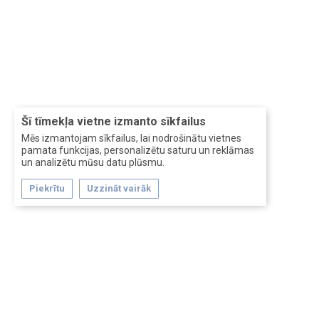
Šī tīmekļa vietne izmanto sīkfailus
Mēs izmantojam sīkfailus, lai nodrošinātu vietnes
pamata funkcijas, personalizētu saturu un reklāmas
un analizētu mūsu datu plūsmu.
Piekrītu
Uzzināt vairāk