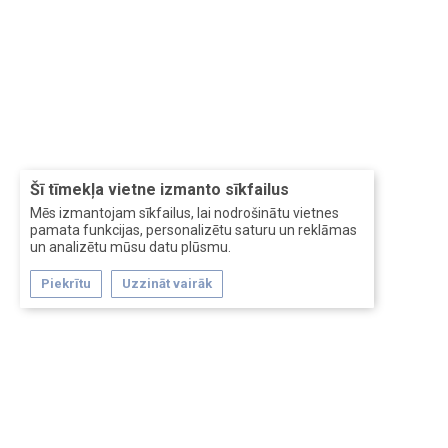
Šī tīmekļa vietne izmanto sīkfailus
Mēs izmantojam sīkfailus, lai nodrošinātu vietnes
pamata funkcijas, personalizētu saturu un reklāmas
un analizētu mūsu datu plūsmu.
Piekrītu
Uzzināt vairāk