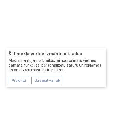
Šī tīmekļa vietne izmanto sīkfailus
Mēs izmantojam sīkfailus, lai nodrošinātu vietnes
pamata funkcijas, personalizētu saturu un reklāmas
un analizētu mūsu datu plūsmu.
Piekrītu
Uzzināt vairāk